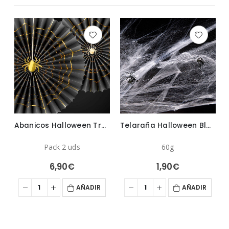
unas y Estrellas
Abanicos Halloween Truco o Trato
Telaraña Halloween Blanco
Pack 2 uds
60g
6,90
€
1,90
€
AÑADIR
AÑADIR