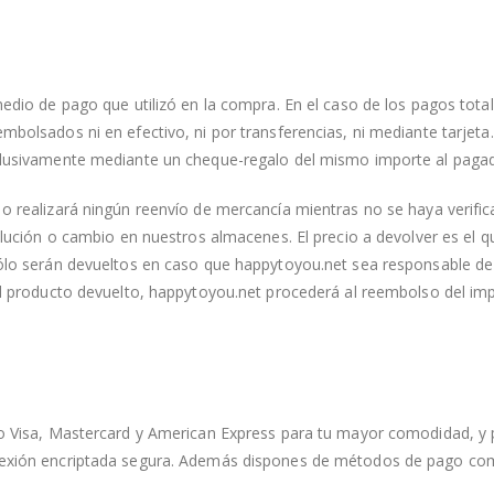
edio de pago que utilizó en la compra. En el caso de los pagos tota
bolsados ni en efectivo, ni por transferencias, ni mediante tarjeta
clusivamente mediante un cheque-regalo del mismo importe al paga
o realizará ningún reenvío de mercancía mientras no se haya verific
olución o cambio en nuestros almacenes. El precio a devolver es el q
ólo serán devueltos en caso que happytoyou.net sea responsable de 
el producto devuelto, happytoyou.net procederá al reembolso del im
mo Visa, Mastercard y American Express para tu mayor comodidad, y 
nexión encriptada segura. Además dispones de métodos de pago co