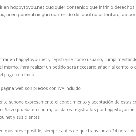
ir en happytoyou.net cualquier contenido que infrinja derechos d
s, ni en general ningún contenido del cual no ostentara, de con
entrar en happytoyou.net y registrarse como usuario, cumplimentando
 el mismo. Para realizar un pedido será necesario añadir al carrito o
el pago con éxito.
 página web son precios con IVA incluido.
cliente supone expresamente el conocimiento y aceptación de estas 
o. Salvo prueba en contra, los datos registrados por happytoyou.net
u.net y sus clientes.
zo más breve posible, siempre antes de que transcurran 24 horas des