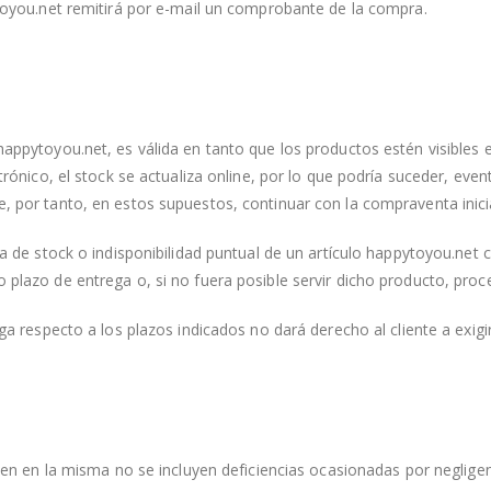
ytoyou.net remitirá por e-mail un comprobante de la compra.
appytoyou.net, es válida en tanto que los productos estén visibles e
ctrónico, el stock se actualiza online, por lo que podría suceder, ev
, por tanto, en estos supuestos, continuar con la compraventa inici
a de stock o indisponibilidad puntual de un artículo happytoyou.net c
plazo de entrega o, si no fuera posible servir dicho producto, proc
ga respecto a los plazos indicados no dará derecho al cliente a exig
bien en la misma no se incluyen deficiencias ocasionadas por negligen