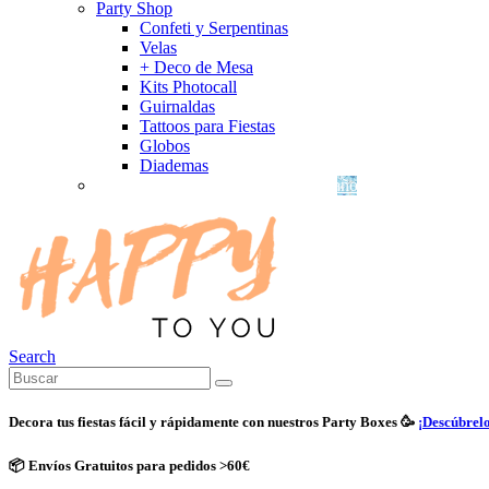
Party Shop
Confeti y Serpentinas
Velas
+ Deco de Mesa
Kits Photocall
Guirnaldas
Tattoos para Fiestas
Globos
Diademas
Decoración para fiestas, cumpleaños y celebraciones
Search
Decora tus fiestas fácil y rápidamente con nuestros Party Boxes 🥳
¡Descúbrelo
📦 Envíos Gratuitos para pedidos >60€