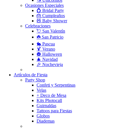
🦄 Unicornios
Ocasiones Especiales
💍 Bridal Party
🎂 Cumpleaños
🧸 Baby Shower
Celebraciones
💘 San Valentín
☘️ San Patricio
🐇 Pascua
🍹 Verano
🎃 Halloween
🎄 Navidad
🎉 Nochevieja
Decoración para fiestas de Navidad
Artículos de Fiesta
Party Shop
Confeti y Serpentinas
Velas
+ Deco de Mesa
Kits Photocall
Guirnaldas
Tattoos para Fiestas
Globos
Diademas
Decoración para fiestas, cumpleaños y celebraciones