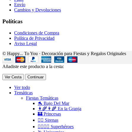
Envío
Cambios y Devoluciones
Políticas
Condiciones de Compra
Política de Privacidad
Aviso Legal
© Happy... To You · Decoración para Fiestas y Regalos Originales
Añadiste este producto a la cesta:
Ver Cesta
Continuar
Ver todo
Temáticas
Fiestas Temáticas
🐬 Bajo Del Mar
👩‍🌾👨‍🌾 En la Granja
🏰 Princesas
🧜‍♀️ Sirenas
🦸‍♀️🦸‍♂️ Superhéroes