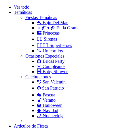
Ver todo
Temáticas
Fiestas Temáticas
🐬 Bajo Del Mar
👩‍🌾👨‍🌾 En la Granja
🏰 Princesas
🧜‍♀️ Sirenas
🦸‍♀️🦸‍♂️ Superhéroes
🦄 Unicornios
Ocasiones Especiales
💍 Bridal Party
🎂 Cumpleaños
🧸 Baby Shower
Celebraciones
💘 San Valentín
☘️ San Patricio
🐇 Pascua
🍹 Verano
🎃 Halloween
🎄 Navidad
🎉 Nochevieja
Decoración para fiestas de Navidad
Artículos de Fiesta