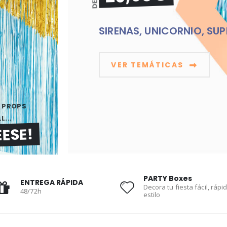
SIRENAS, UNICORNIO, SUP
VER TEMÁTICAS
T PROPS
...
ESE!
PARTY Boxes
ENTREGA RÁPIDA
Decora tu fiesta fácil, rápi
48/72h
estilo