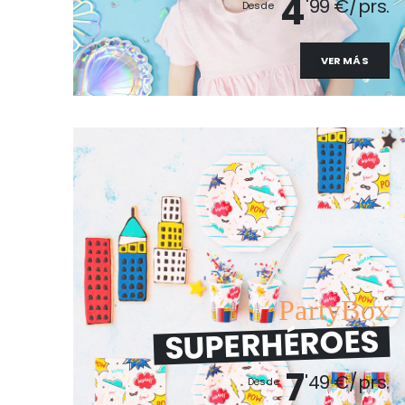
4
'99 €/prs.
Desde
VER MÁS
PartyBox
SUPERHÉROES
7
'49 €/prs.
Desde