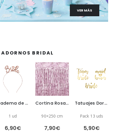
VER MÁS
 ADORNOS BRIDAL
Diadema de Novia Rosa Dorado
Cortina Rosa Fondo Photocall
Tatuajes Dorados para Despedida de soltera
1 ud
90×250 cm
Pack 13 uds
6,90
€
7,90
€
5,90
€