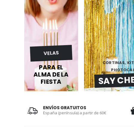
VELAS
CORTINAS, KI
PARA EL
PHOTOCALL
ALMA DE LA
SAY CHE
FIESTA
ENVÍOS GRATUITOS
España (península) a partir de 60€