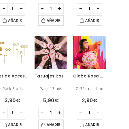
AÑADIR
AÑADIR
AÑADIR
Set de Accesorios Photocall Fiesta Dorado
Tatuajes Rosa Metalizado para Despedida de soltera
Globo Rosa de Novia Animal Print
Pack 8 uds
Pack 13 uds
Ø 35cm | 1 ud
3,90
€
5,90
€
2,90
€
AÑADIR
AÑADIR
AÑADIR