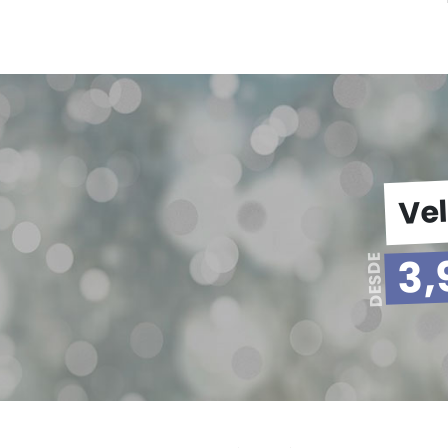
Vel
!
3,
DESDE