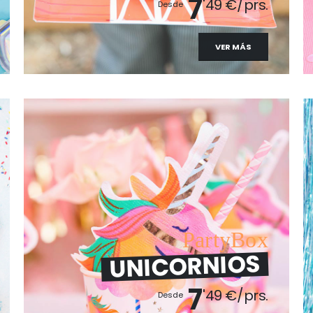
7
'49 €/prs.
Desde
VER MÁS
PartyBox
UNICORNIOS
7
'49 €/prs.
Desde