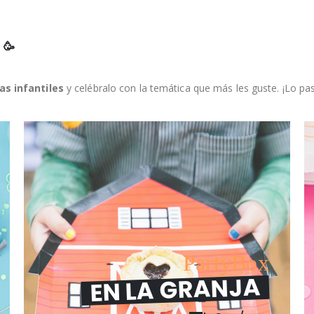
 🥳
s infantiles
y celébralo con la temática que más les guste. ¡Lo pa
PartyBox
EN LA GRANJA