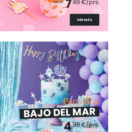
7
'49 €/prs.
Desde
VER MÁS
PartyBox
BAJO DEL MAR
4
'99 €/prs.
Desde