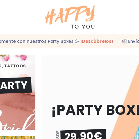
idamente con nuestros Party Boxes 🥳
¡Descúbrelos!
📦 Enví
, TATTOOS...
!
PARTY
¡PARTY BOX
29,90€
DESDE