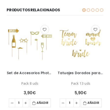
PRODUCTOS RELACIONADOS
Palomitas de Halloween
Set de Accesorios Photocall Fiesta Dorado
Tatuajes Dorados para Despedida de soltera
Pack 8 uds
Pack 13 uds
3,90
€
5,90
€
AÑADIR
AÑADIR