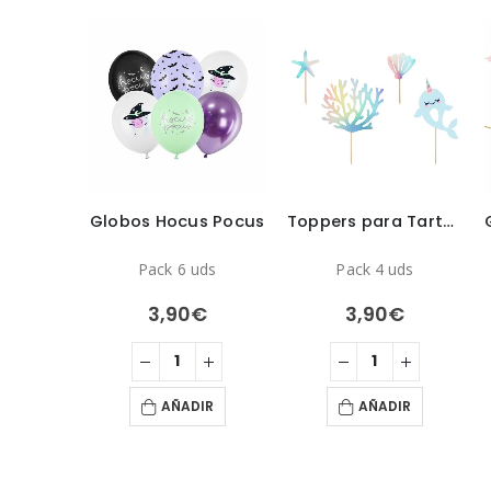
Velas Largas Lisas Plateadas
Globos Hocus Pocus
Toppers para Tarta Bajo del Mar
uds
Pack 6 uds
Pack 4 uds
€
3,90
€
3,90
€
IR
AÑADIR
AÑADIR