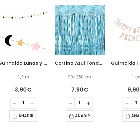
Guirnalda Lunas y Estrellas
Cortina Azul Fondo Photocall
1,9 m
90×250 cm
1 u
3,90
€
7,90
€
9,90
AÑADIR
AÑADIR
AÑA