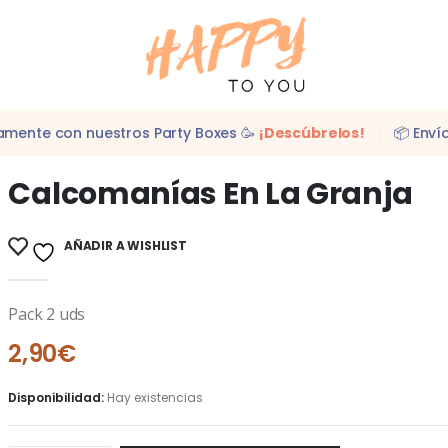
idamente con nuestros Party Boxes 🥳
¡Descúbrelos!
📦 Enví
Calcomanías En La Granja
AÑADIR A WISHLIST
Pack 2 uds
2,90
€
Disponibilidad:
Hay existencias