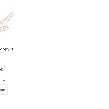
Guirnalda Happy Birthday de Princesas
Guirnalda Banderines Dorado
Guirnalda Happy Birthday multicolor rojo
d
2,15 m
1 ud
€
3,90
€
9,90
€
DIR
AÑADIR
AÑADIR