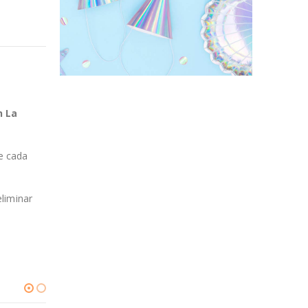
n La
e cada
eliminar