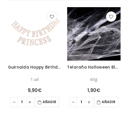
 Palomitas de Halloween
Guirnalda Happy Birthday de Princesas
Telaraña Halloween Blanco
1 ud
60g
9,90
€
1,90
€
AÑADIR
AÑADIR