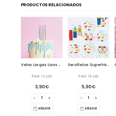
PRODUCTOS RELACIONADOS
Cañón Confeti Oro Rosa 40cm
Velas Largas Lisas Plateadas
Servilletas Superhéroes
Pack 12 uds
Pack 16 uds
€
3,90
€
5,90
€
IR
AÑADIR
AÑADIR