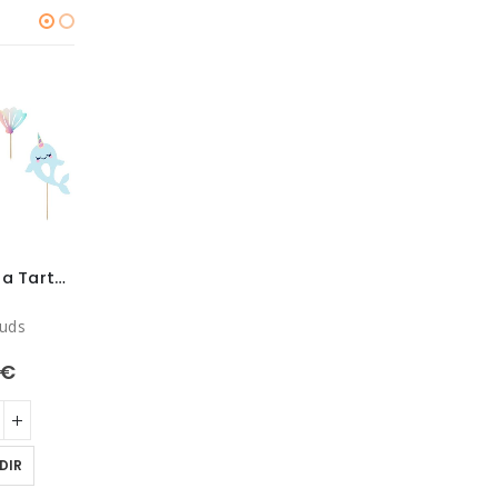
Toppers para Tarta Bajo del Mar
Cañón Confeti Rosa 60cm
Velas Unicornios y Hadas
 uds
60cm
Pack 6 uds
€
6,90
€
5,90
€
DIR
AÑADIR
AÑADIR