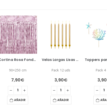
Cortina Rosa Fondo Photocall
Velas Largas Lisas Doradas
90×250 cm
Pack 12 uds
Pack 4
7,90
€
3,90
€
3,90
AÑADIR
AÑADIR
AÑA