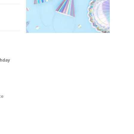
thday
te