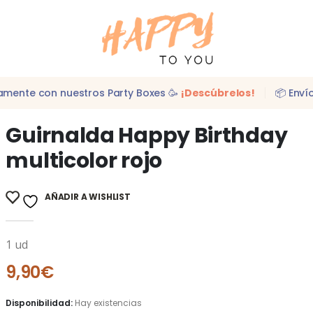
idamente con nuestros Party Boxes 🥳
¡Descúbrelos!
📦 Enví
Guirnalda Happy Birthday
multicolor rojo
AÑADIR A WISHLIST
1 ud
9,90
€
Disponibilidad:
Hay existencias